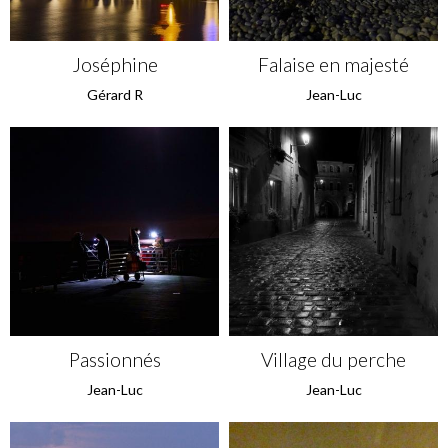
Joséphine
Falaise en majesté
Gérard R
Jean-Luc
Passionnés
Village du perche
Jean-Luc
Jean-Luc