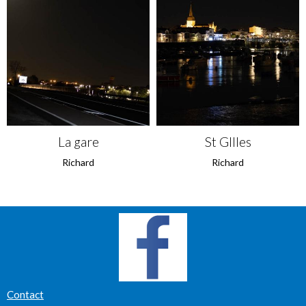
La gare
St GIlles
Richard
Richard
Contact