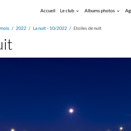
Accueil
Le club
Albums photos
Ag
 mois
2022
La nuit - 10/2022
Etoiles de nuit
uit