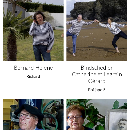
Bernard Helene
Bindschedler
Catherine et Legrain
Richard
Gérard
Philippe S