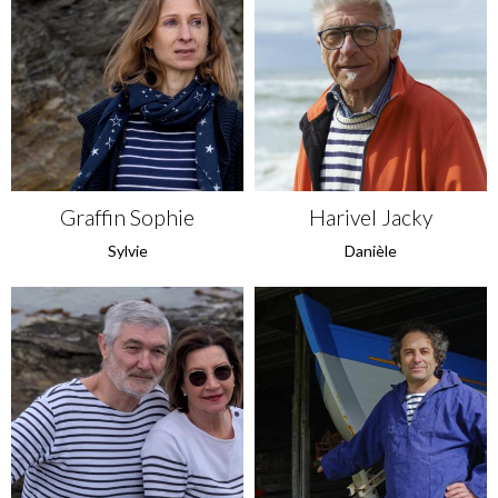
Graffin Sophie
Harivel Jacky
Sylvie
Danièle