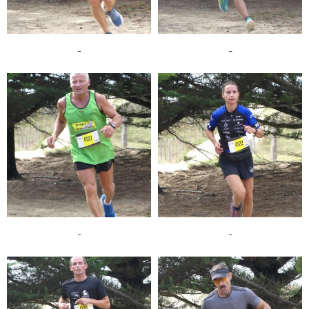
-
-
-
-