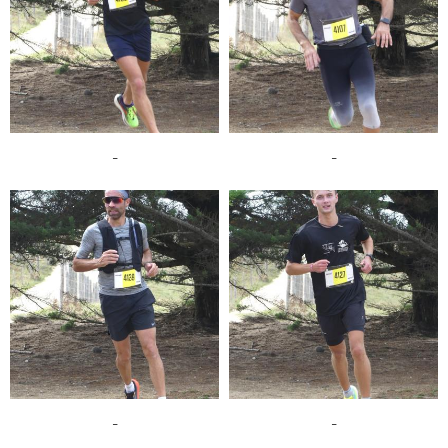
-
-
-
-