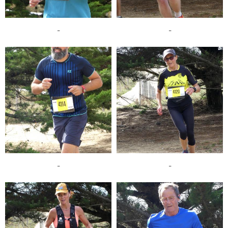
-
-
-
-