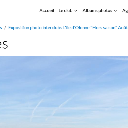
Accueil
Le club
Albums photos
Ag
s
Exposition photo interclubs L'île d'Olonne "Hors saison" Aoû
és