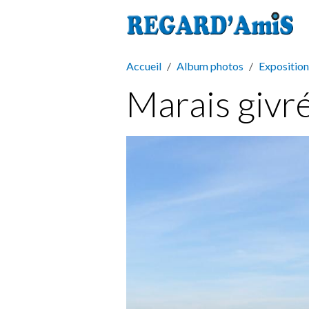
Accueil
Album photos
Exposition
Marais givr