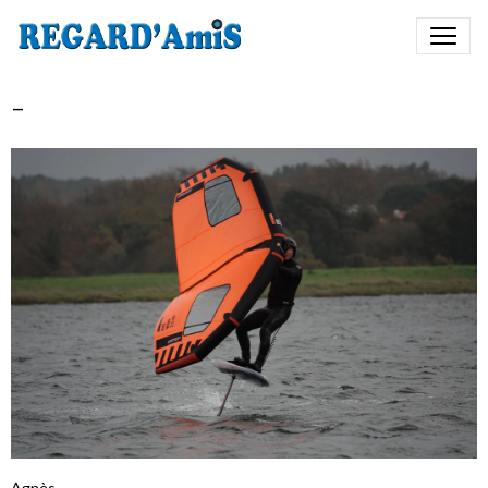
-
Agnès