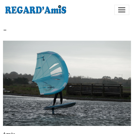
-
Agnès