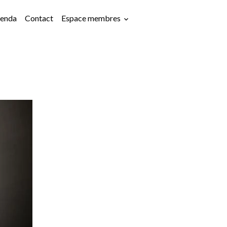
enda
Contact
Espace membres