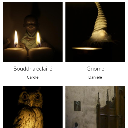
Bouddha éclairé
Gnome
Carole
Danièle