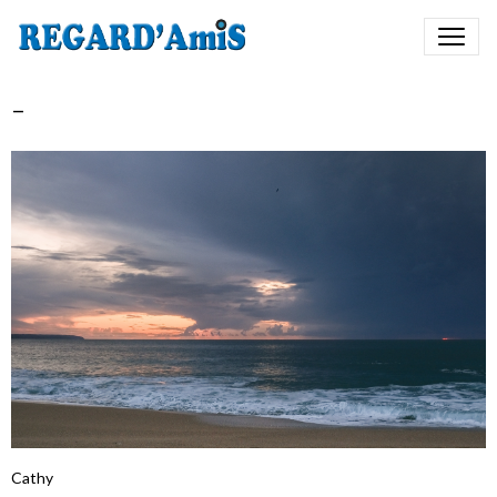
-
Cathy